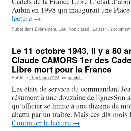
Cadets de la France Libre C’était d’abor
Aubin en 1998 qui inaugurait une Plac
lecture
→
Publié dans
Evènement
,
Lieu
,
Non classé
|
Laisser un comment
Le 11 octobre 1943, Il y a 80 
Claude CAMORS 1er des Cadet
Libre mort pour la France
Publié le
11 octobre 2023
par
adminhl
Les états de service du commandant Je
résument à une douzaine de lignesSon ac
qu’officier se limite à une dizaine de mo
abattu par un traître. Mais ces dix mois 
Continuer la lecture
→