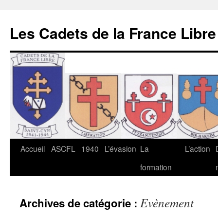
Les Cadets de la France Libre
Aller
Accueil
ASCFL
1940
L’évasion
La
L’action
au
formation
contenu
Evènement
Archives de catégorie :