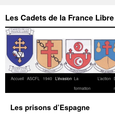
Les Cadets de la France Libre
Aller
Accueil
ASCFL
1940
L’évasion
La
L’action
au
formation
contenu
Les prisons d’Espagne