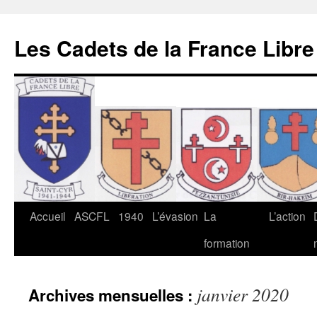
Les Cadets de la France Libre
Aller
Accueil
ASCFL
1940
L’évasion
La
L’action
au
formation
contenu
janvier 2020
Archives mensuelles :