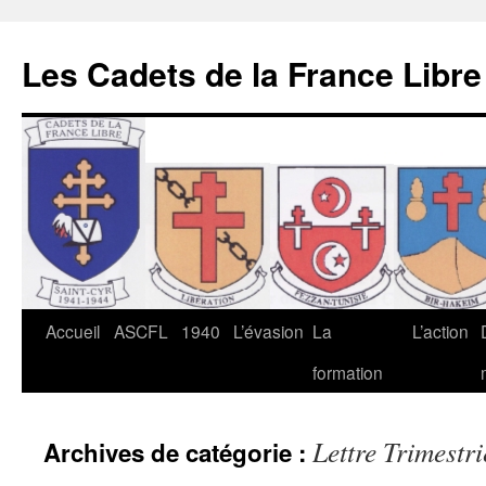
Les Cadets de la France Libre
Aller
Accueil
ASCFL
1940
L’évasion
La
L’action
au
formation
contenu
Lettre Trimestri
Archives de catégorie :