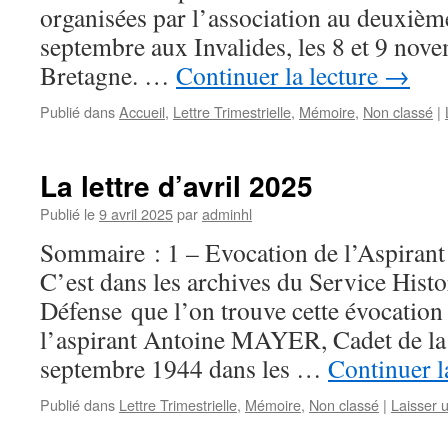
organisées par l’association au deuxièm
septembre aux Invalides, les 8 et 9 nov
Bretagne. …
Continuer la lecture
→
Publié dans
Accueil
,
Lettre Trimestrielle
,
Mémoire
,
Non classé
|
La lettre d’avril 2025
Publié le
9 avril 2025
par
adminhl
Sommaire : 1 – Evocation de l’Aspira
C’est dans les archives du Service Histo
Défense que l’on trouve cette évocation 
l’aspirant Antoine MAYER, Cadet de la 
septembre 1944 dans les …
Continuer l
Publié dans
Lettre Trimestrielle
,
Mémoire
,
Non classé
|
Laisser 