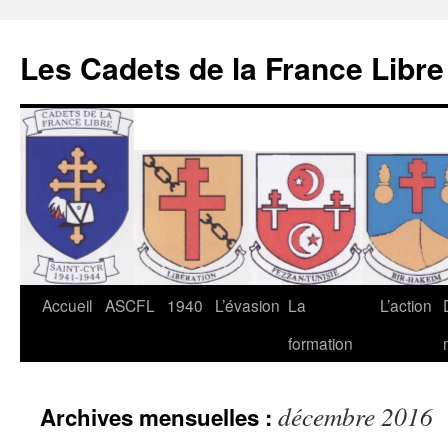
Les Cadets de la France Libre
Aller
Accueil
ASCFL
1940
L’évasion
La
L’action
au
formation
contenu
décembre 2016
Archives mensuelles :