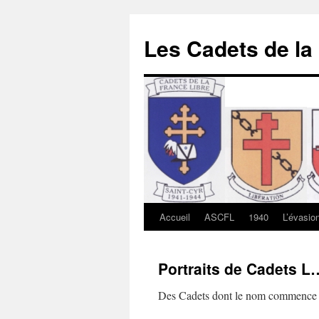
Les Cadets de la
Accueil
ASCFL
1940
L’évasio
Aller
au
Portraits de Cadets 
contenu
Des Cadets dont le nom commence pa