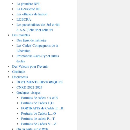
La première DFL
La Deuxième DB
Les officiers de liaison
LE BCRA
Les parachutistes des 3rd et 4th
S.A.S. (3eRCP et 4eRCP)
Des modèles
Des lieux de mémoire
Les Cadets Compagnons de la
Libération
Promotions Saint-Cyr et autres
écoles
Des Valeurs pour l’Avenir
Gratitude
Documents
DOCUMENTS HISTORIQUES
CNRD 2022-2023
Quelques visages
Portraits de cadets : A et B
Portraits de Cadets C,D
PORTRAITS de Cadets E…K
Portraits de Cadets L…O
Portraits de cadets P…T
Portraits de Cadets V…Z
On en parle sur le Web