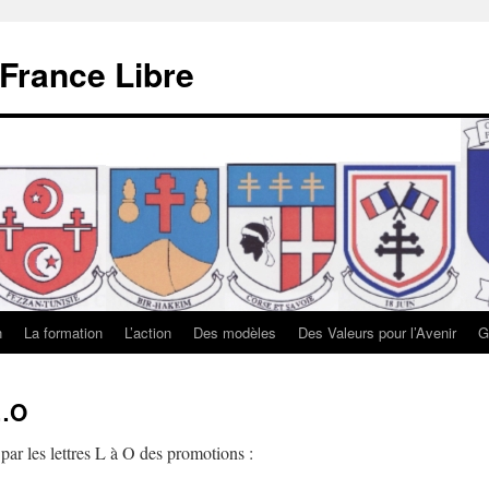
 France Libre
n
La formation
L’action
Des modèles
Des Valeurs pour l’Avenir
G
L…O
r les lettres L à O des promotions :