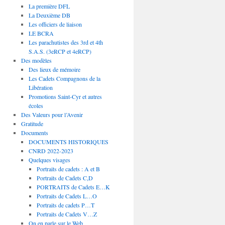
La première DFL
La Deuxième DB
Les officiers de liaison
LE BCRA
Les parachutistes des 3rd et 4th
S.A.S. (3eRCP et 4eRCP)
Des modèles
Des lieux de mémoire
Les Cadets Compagnons de la
Libération
Promotions Saint-Cyr et autres
écoles
Des Valeurs pour l’Avenir
Gratitude
Documents
DOCUMENTS HISTORIQUES
CNRD 2022-2023
Quelques visages
Portraits de cadets : A et B
Portraits de Cadets C,D
PORTRAITS de Cadets E…K
Portraits de Cadets L…O
Portraits de cadets P…T
Portraits de Cadets V…Z
On en parle sur le Web