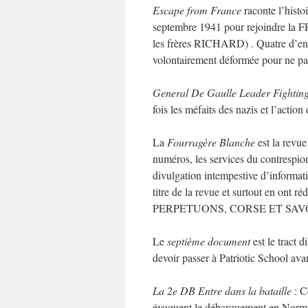
Escape from France
raconte l’histo
septembre 1941 pour rejoindre 
les frères RICHARD) . Quatre d’entr
volontairement déformée pour ne pas
General De Gaulle Leader Fightin
fois les méfaits des nazis et l’action
La
Fourragère Blanche
est la revue
numéros, les services du contrespion
divulgation intempestive d’informati
titre de la revue et surtout en ont ré
PERPETUONS, CORSE ET SAVOIE, 
Le
septième document
est le tract d
devoir passer à Patriotic School ava
La 2e DB Entre dans la bataille
: C
évoquent le débarquement en Norman