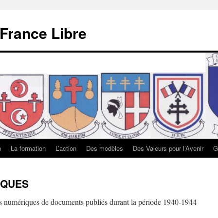
 France Libre
n
La formation
L’action
Des modèles
Des Valeurs pour l’Avenir
G
IQUES
s numériques de documents publiés durant la période 1940-1944