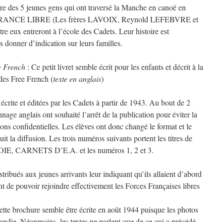
ire des 5 jeunes gens qui ont traversé la Manche en canoë en
la FRANCE LIBRE (Les frères LAVOIX, Reynold LEFEBVRE et
e eux entreront à l’école des Cadets. Leur histoire est
 donner d’indication sur leurs familles.
g French
: Ce petit livret semble écrit pour les enfants et décrit à la
 des Free French (
texte en anglais
)
 écrite et éditées par les Cadets à partir de 1943. Au bout de 2
nage anglais ont souhaité l’arrêt de la publication pour éviter la
ons confidentielles. Les élèves ont donc changé le format et le
duit la diffusion. Les trois numéros suivants portent les titres de
CARNETS D’E.A. et les numéros 1, 2 et 3.
istribués aux jeunes arrivants leur indiquant qu’ils allaient d’abord
nt de pouvoir rejoindre effectivement les Forces Françaises libres
ette brochure semble être écrite en août 1944 puisque les photos
die. Néanmoins, les textes ne parlent que de ce qui a précédé.