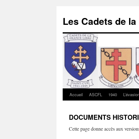
Les Cadets de la
Accueil
ASCFL
1940
L’évasio
Aller
au
DOCUMENTS HISTOR
contenu
Cette page donne accès aux version