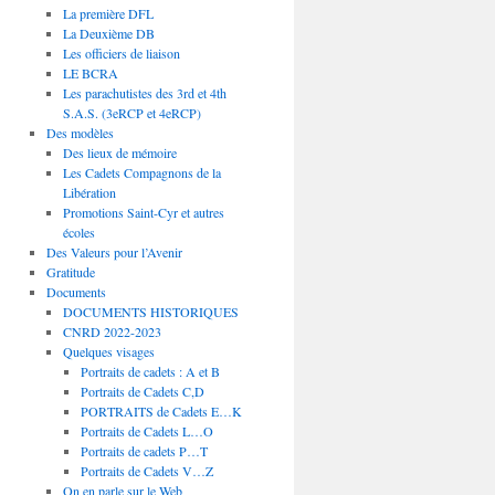
La première DFL
La Deuxième DB
Les officiers de liaison
LE BCRA
Les parachutistes des 3rd et 4th
S.A.S. (3eRCP et 4eRCP)
Des modèles
Des lieux de mémoire
Les Cadets Compagnons de la
Libération
Promotions Saint-Cyr et autres
écoles
Des Valeurs pour l’Avenir
Gratitude
Documents
DOCUMENTS HISTORIQUES
CNRD 2022-2023
Quelques visages
Portraits de cadets : A et B
Portraits de Cadets C,D
PORTRAITS de Cadets E…K
Portraits de Cadets L…O
Portraits de cadets P…T
Portraits de Cadets V…Z
On en parle sur le Web