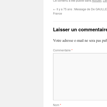
Ce contenu a été publié dans
Accueil
,
Let
←
Il y a 75 ans : Message de De GAULLE
France
Laisser un commentair
Votre adresse e-mail ne sera pas pub
Commentaire
*
Nom
*