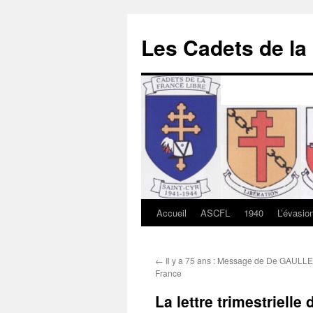
Les Cadets de la
Accueil
ASCFL
1940
L’évasio
Aller
au
←
Il y a 75 ans : Message de De GAULLE
contenu
France
La lettre trimestrielle