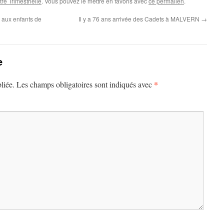
tre Trimestrielle
. Vous pouvez le mettre en favoris avec
ce permalien
.
 aux enfants de
Il y a 76 ans arrivée des Cadets à MALVERN
→
e
*
liée.
Les champs obligatoires sont indiqués avec