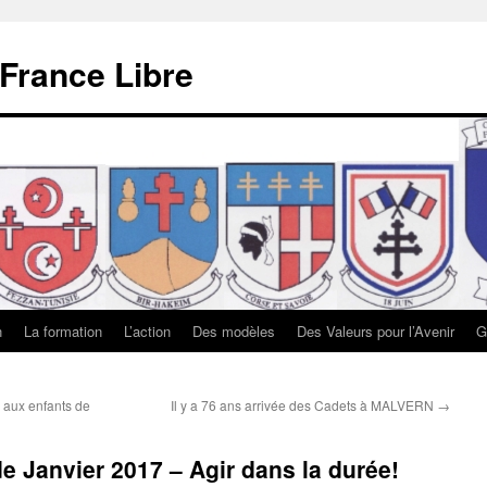
 France Libre
n
La formation
L’action
Des modèles
Des Valeurs pour l’Avenir
G
 aux enfants de
Il y a 76 ans arrivée des Cadets à MALVERN
→
 de Janvier 2017 – Agir dans la durée!