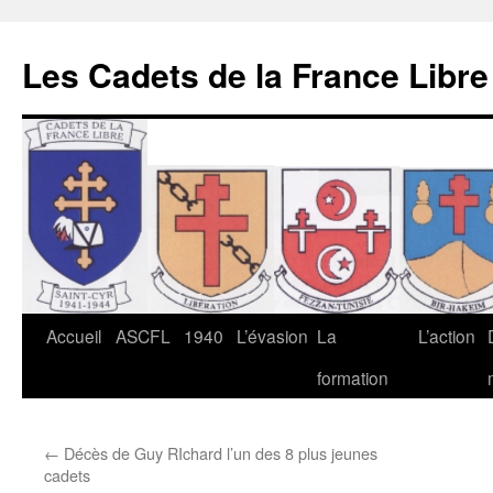
Les Cadets de la France Libre
Aller
Accueil
ASCFL
1940
L’évasion
La
L’action
au
formation
contenu
←
Décès de Guy RIchard l’un des 8 plus jeunes
cadets