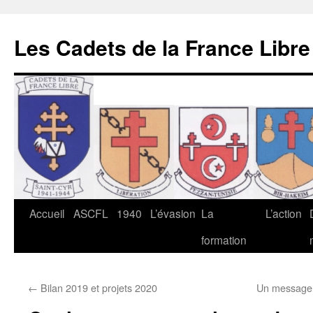
Les Cadets de la France Libre
Aller
Accueil
ASCFL
1940
L’évasion
La
L’action
au
formation
contenu
←
Bilan 2019 et projets 2020
Un message d