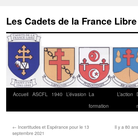
Les Cadets de la France Libre
Aller
Accueil
ASCFL
1940
L’évasion
La
L’action
au
formation
contenu
←
Incertitudes et Espérance pour le 13
Il y a 80 a
septembre 2021