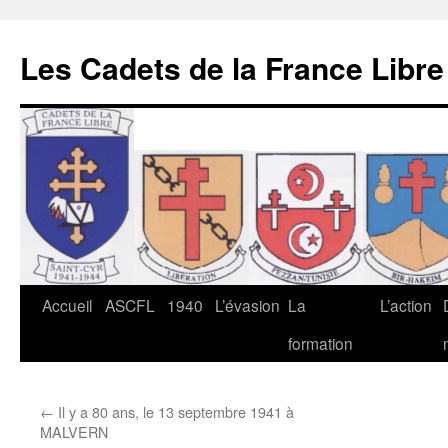
Les Cadets de la France Libre
Aller
Accueil
ASCFL
1940
L’évasion
La
L’action
au
formation
contenu
←
Il y a 80 ans, le 13 septembre 1941 à
MALVERN